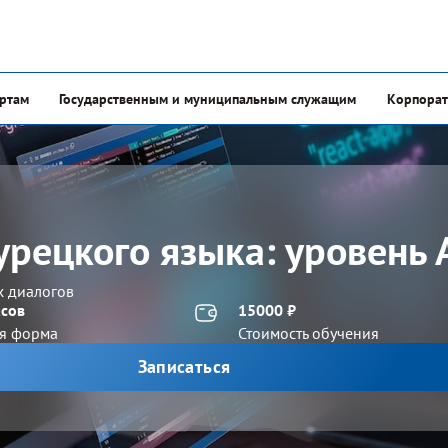
ертам
Государственным и муниципальным служащим
Корпорат
урецкого языка: уровень 
х диалогов
асов
15000 ₽
я форма
Стоимость обучения
Записаться