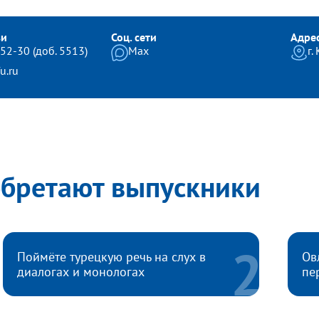
зи
Соц. сети
Адре
-52-30 (доб. 5513)
Max
г.
u.ru
обретают выпускники
Поймёте турецкую речь на слух в
Ов
диалогах и монологах
пе