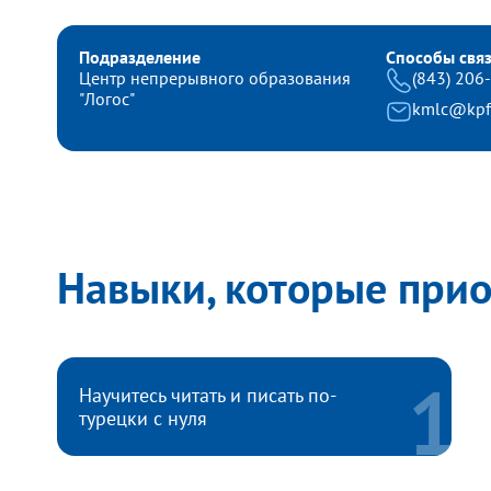
Подразделение
Способы свя
Центр непрерывного образования
(843) 206
"Логос"
kmlc@kpf
Навыки, которые при
Научитесь читать и писать по-
турецки с нуля