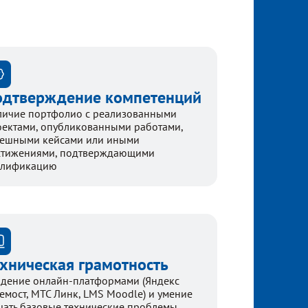
одтверждение компетенций
личие портфолио с реализованными
оектами, опубликованными работами,
пешными кейсами или иными
стижениями, подтверждающими
алификацию
хническая грамотность
адение онлайн-платформами (Яндекс
емост, МТС Линк, LMS Moodle) и умение
шать базовые технические проблемы