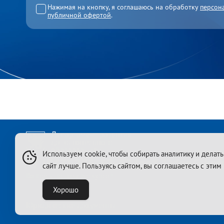
Нажимая на кнопку, я соглашаюсь на обработку
персон
публичной офертой
.
Используем cookie, чтобы собирать аналитику и делать
+7 (843) 206-52-47 (доб.1)
dpo@kpfu
сайт лучше. Пользуясь сайтом, вы соглашаетесь с этим
Вопросы по покупке курсов
Хорошо
Юридические документы