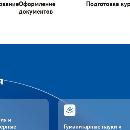
ование
Оформление
Подготовка ку
документов
я
ия и
терные
Гуманитарные науки и