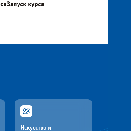
рса
Запуск курса
Искусство и