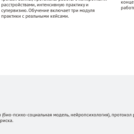
конце
расстройствами, интенсивную практику и
работ
супервизию. Обучение включает три модуля
практики с реальными кейсами.
 (био-психо-социальная модель, нейропсихология), протокол 
риска.