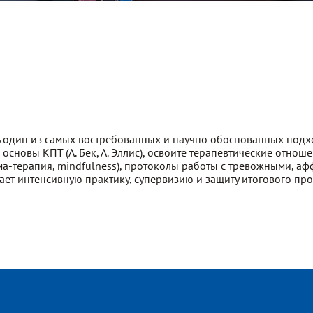
ь один из самых востребованных и научно обоснованных подхо
 основы КПТ (А. Бек, А. Эллис), освоите терапевтические отно
ема-терапия, mindfulness), протоколы работы с тревожными, 
ает интенсивную практику, супервизию и защиту итогового пр