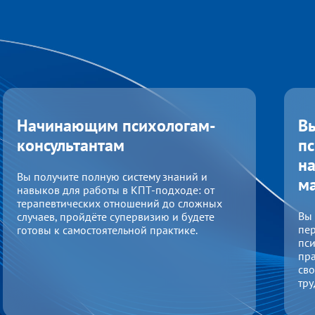
Начинающим психологам-
В
консультантам
п
на
Вы получите полную систему знаний и
ма
навыков для работы в КПТ-подходе: от
терапевтических отношений до сложных
Вы
случаев, пройдёте супервизию и будете
пер
готовы к самостоятельной практике.
пси
пра
сво
тру