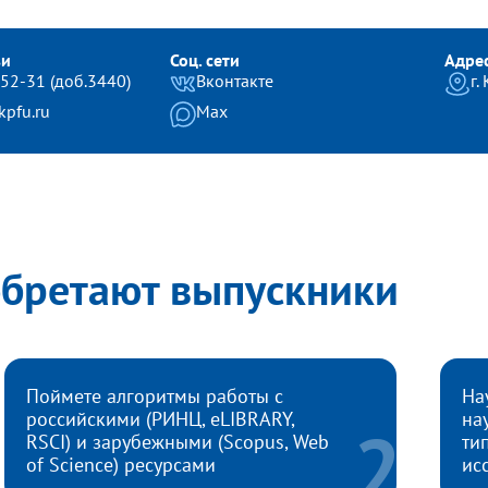
зи
Соц. сети
Адре
-52-31 (доб.3440)
Вконтакте
г.
pfu.ru
Max
обретают выпускники
Поймете алгоритмы работы с
На
российскими (РИНЦ, eLIBRARY,
на
RSCI) и зарубежными (Scopus, Web
ти
of Science) ресурсами
ис