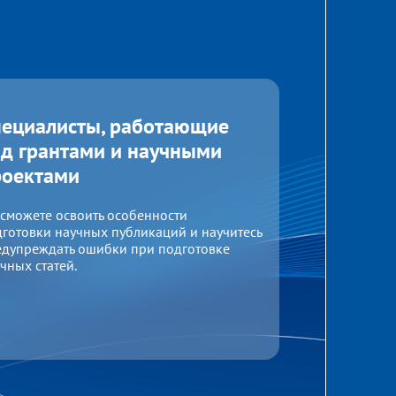
пециалисты, работающие
д грантами и научными
роектами
сможете освоить особенности
готовки научных публикаций и научитесь
едупреждать ошибки при подготовке
чных статей.