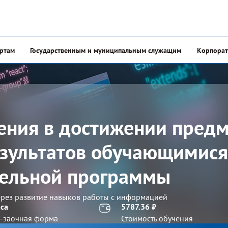
ертам
Государственным и муниципальным служащим
Корпорат
ения в достижении пред
зультатов обучающимися
тельной программы
ерез развитие навыков работы с информацией
аса
5787.36 ₽
-заочная форма
Стоимость обучения