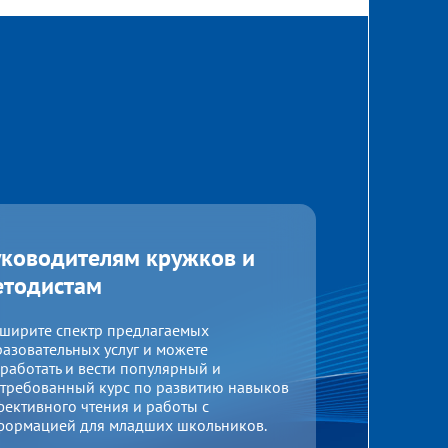
уководителям кружков и
етодистам
сширите спектр предлагаемых
азовательных услуг и можете
работать и вести популярный и
стребованный курс по развитию навыков
ективного чтения и работы с
формацией для младших школьников.