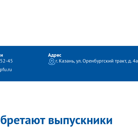
зи
Адрес
-52-45
г. Казань, ул. Оренбургский тракт, д. 4а
fu.ru
обретают выпускники