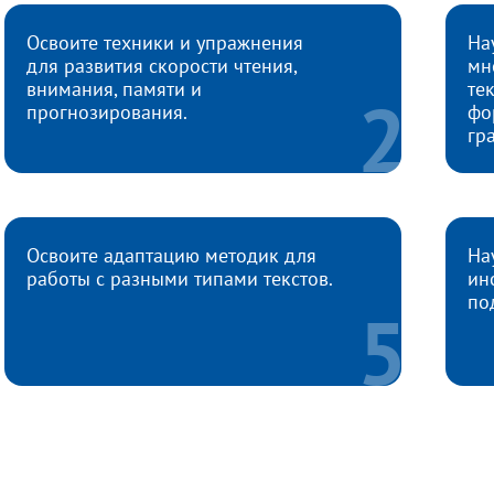
Освоите техники и упражнения
На
для развития скорости чтения,
мн
внимания, памяти и
те
прогнозирования.
фо
гр
Освоите адаптацию методик для
На
работы с разными типами текстов.
ин
по