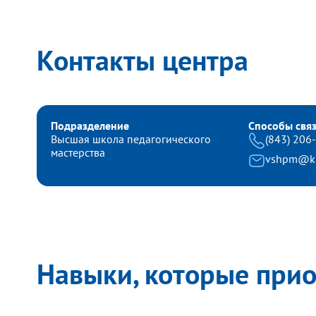
Контакты центра
Подразделение
Способы свя
Высшая школа педагогического
(843) 206
мастерства
vshpm@kp
Навыки, которые при