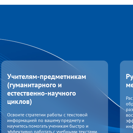
Учителям-предметникам
Р
(гуманитарного и
м
естественно-научного
Ра
циклов)
обр
раз
Освоите стратегии работы с текстовой
во
информацией по вашему предмету и
эфф
научитесь помогать ученикам быстро и
ин
эффективно работать с учебными текстами,