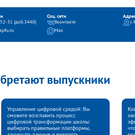
зи
Соц. сети
Адре
-52-31 (доб.3440)
Вконтакте
г.
pfu.ru
Max
обретают выпускники
Управление цифровой средой: Вы
Ко
сможете возглавить процесс
ов
цифровой трансформации школы:
эф
выбирать правильные платформы,
чт
защищать данные и внедрять
ро