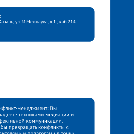
с
 Казань, ул. М.Межлаука, д.1., каб.214
нфликт-менеджмент: Вы
ладеете техниками медиации и
фективной коммуникации,
обы превращать конфликты с
дителями и педагогами в точки