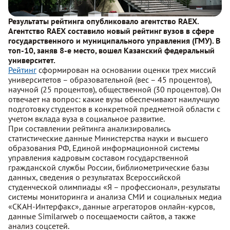
Результаты рейтинга опубликовало агентство RAEX.
Агентство RAEX составило новый рейтинг вузов в сфере
государственного и муниципального управления (ГМУ). В
топ-10, заняв 8-е место, вошел Казанский федеральный
университет.
Рейтинг
сформирован на основании оценки трех миссий
университетов – образовательной (вес – 45 процентов),
научной (25 процентов), общественной (30 процентов). Он
отвечает на вопрос: какие вузы обеспечивают наилучшую
подготовку студентов в конкретной предметной области с
учетом вклада вуза в социальное развитие.
При составлении рейтинга анализировались
статистические данные Министерства науки и высшего
образования РФ, Единой информационной системы
управления кадровым составом государственной
гражданской службы России, библиометрические базы
данных, сведения о результатах Всероссийской
студенческой олимпиады «Я – профессионал», результаты
системы мониторинга и анализа СМИ и социальных медиа
«СКАН-Интерфакс», данные агрегаторов онлайн-курсов,
данные Similarweb о посещаемости сайтов, а также
анализ соцсетей.