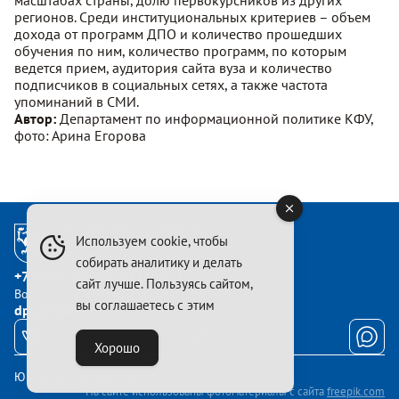
масштабах страны, долю первокурсников из других
регионов. Среди институциональных критериев – объем
дохода от программ ДПО и количество прошедших
обучения по ним, количество программ, по которым
ведется прием, аудитория сайта вуза и количество
подписчиков в социальных сетях, а также частота
упоминаний в СМИ.
Автор:
Департамент по информационной политике КФУ,
фото: Арина Егорова
Используем cookie, чтобы
собирать аналитику и делать
+7 (843) 206-52-47 (доб.1)
сайт лучше. Пользуясь сайтом,
Вопросы по покупке курсов
вы соглашаетесь с этим
dpo@kpfu.ru
Хорошо
Юридические документы
На сайте использованы фотоматериалы с сайта
freepik.com